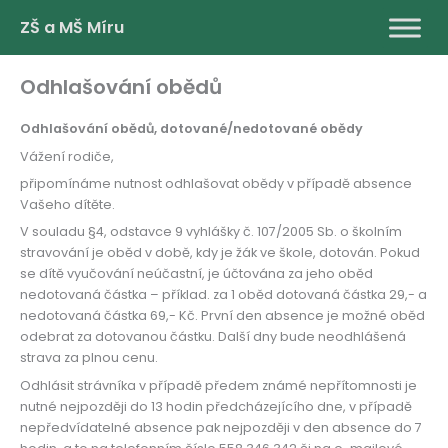
Přeskočit
ZŠ a MŠ Míru
na
obsah
Odhlašování obědů
Odhlašování obědů, dotované/nedotované obědy
Vážení rodiče,
připomínáme nutnost odhlašovat obědy v případě absence
Vašeho dítěte.
V souladu §4, odstavce 9 vyhlášky č. 107/2005 Sb. o školním
stravování je oběd v době, kdy je žák ve škole, dotován. Pokud
se dítě vyučování neúčastní, je účtována za jeho oběd
nedotovaná částka – příklad. za 1 oběd dotovaná částka 29,- a
nedotovaná částka 69,- Kč. První den absence je možné oběd
odebrat za dotovanou částku. Další dny bude neodhlášená
strava za plnou cenu.
Odhlásit strávníka v případě předem známé nepřítomnosti je
nutné nejpozději do 13 hodin předcházejícího dne, v případě
nepředvídatelné absence pak nejpozději v den absence do 7