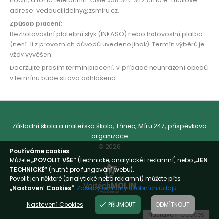
hodin, a to na telefonním čísle 558 346 342 či na e-mailové
adrese: vedoucijidelny@zsmiru.cz.
Způsob placení:
Bezhotovostní platební styk (INKASO) nebo hotovostní platba
(není-li z provozních důvodů uvedeno jinak). Termín výběrů je
vždy vyvěšen.
Dodržujte prosím termín placení. V případě neuhrazení obědů
v termínu bude strava odhlášena.
Základní škola a mateřská škola, Třinec, Míru 247, příspěvková
organizace
© 2026
Používáme cookies
Můžete
„POVOLIT VŠE“
(technické, analytické i reklamní) nebo
„JEN
TECHNICKÉ“
(nutné pro fungování webu).
Povolit jen některé (analytické nebo reklamní) můžete přes
„Nastavení Cookies"
.
Zásady ochrany osobních údajů
Nastavení Cookies
PŘIJMOUT
ODMÍTNOUT
Nastavení Cookies