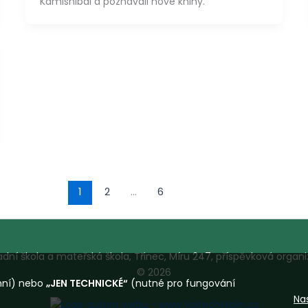
Kamishibai a poznávali nové knihy.
1
2
…
6
adní škola a mateřská škola, Třinec, Míru 247, příspěvková organ
© 2026
amní) nebo
„JEN TECHNICKÉ“
(nutné pro fungování
Na