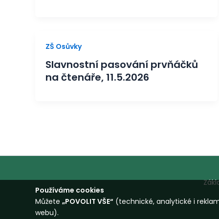
ZŠ Osůvky
Slavnostní pasování prvňáčků
na čtenáře, 11.5.2026
Zákl
Používáme cookies
Můžete
„POVOLIT VŠE“
(technické, analytické i rekl
webu).