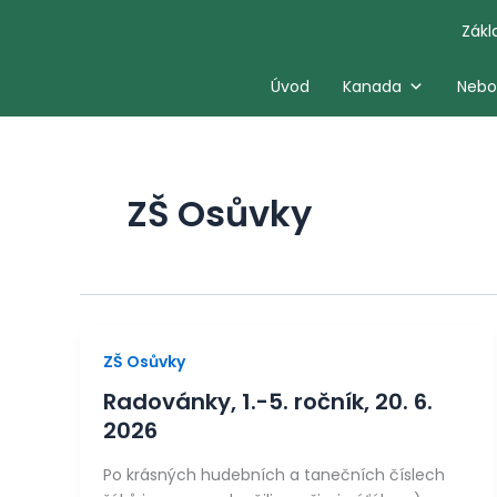
Přeskočit
Zákl
na
obsah
Úvod
Kanada
Nebo
ZŠ Osůvky
ZŠ Osůvky
Radovánky, 1.-5. ročník, 20. 6.
2026
Po krásných hudebních a tanečních číslech