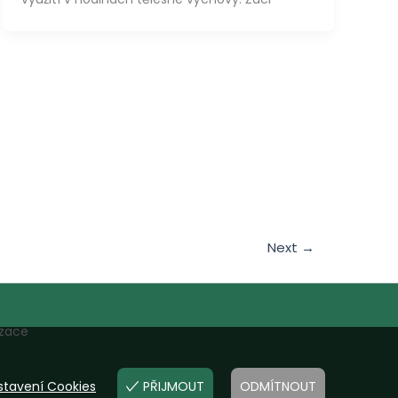
Next
→
izace
stavení Cookies
PŘIJMOUT
ODMÍTNOUT