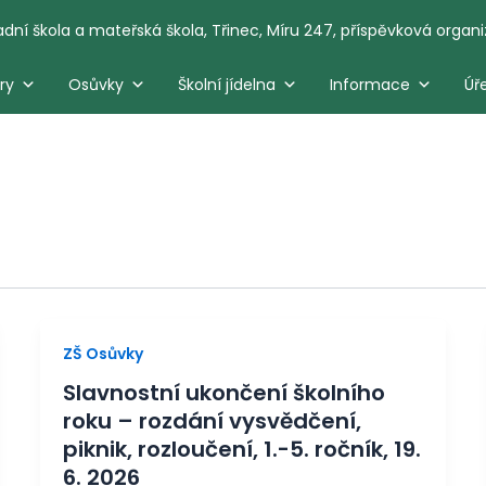
adní škola a mateřská škola, Třinec, Míru 247, příspěvková organ
ry
Osůvky
Školní jídelna
Informace
Úř
ZŠ Osůvky
Slavnostní ukončení školního
roku – rozdání vysvědčení,
piknik, rozloučení, 1.-5. ročník, 19.
6. 2026