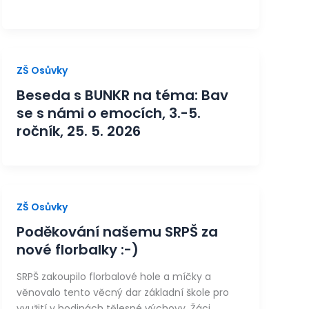
ZŠ Osůvky
Beseda s BUNKR na téma: Bav
se s námi o emocích, 3.-5.
ročník, 25. 5. 2026
ZŠ Osůvky
Poděkování našemu SRPŠ za
nové florbalky :-)
SRPŠ zakoupilo florbalové hole a míčky a
věnovalo tento věcný dar základní škole pro
využití v hodinách tělesné výchovy. Žáci