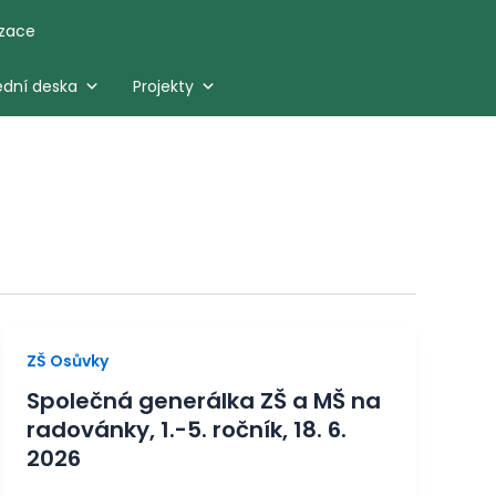
izace
ední deska
Projekty
ZŠ Osůvky
Společná generálka ZŠ a MŠ na
radovánky, 1.-5. ročník, 18. 6.
2026